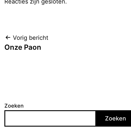
Reacties zijn gesloten.
Bericht
Vorig bericht
Onze Paon
navigatie
Zoeken
Zoeken