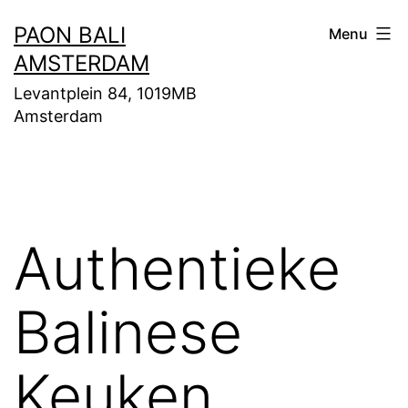
Ga
PAON BALI
Menu
naar
AMSTERDAM
de
Levantplein 84, 1019MB
inhoud
Amsterdam
Authentieke
Balinese
Keuken